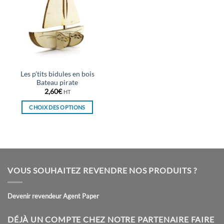
Les p’tits bidules en bois
Bateau pirate
2,60
€
HT
CHOIX DES OPTIONS
Ce
produit
a
plusieurs
variations.
VOUS SOUHAITEZ REVENDRE NOS PRODUITS ?
Les
options
peuvent
Devenir revendeur Agent Paper
être
choisies
DÉJÀ UN COMPTE CHEZ NOTRE PARTENAIRE FAIRE
sur