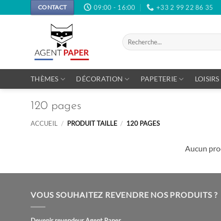
Passer
09:00 - 16:00
+33 2 99 22 86 35
CONTACT
au
contenu
Recherche
pour :
THÈMES
DÉCORATION
PAPETERIE
LOISIRS
120 pages
ACCUEIL
/
PRODUIT TAILLE
/
120 PAGES
Aucun prod
VOUS SOUHAITEZ REVENDRE NOS PRODUITS ?
Devenir revendeur Agent Paper