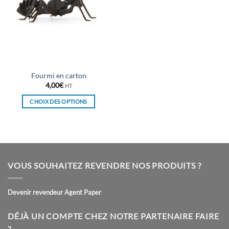
Fourmi en carton
4,00
€
HT
CHOIX DES OPTIONS
Ce
produit
a
plusieurs
variations.
VOUS SOUHAITEZ REVENDRE NOS PRODUITS ?
Les
options
peuvent
Devenir revendeur Agent Paper
être
choisies
DÉJÀ UN COMPTE CHEZ NOTRE PARTENAIRE FAIRE
sur
?