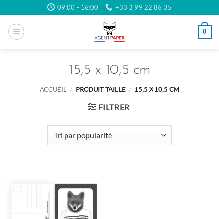
Passer
09:00 - 16:00
+33 2 99 22 86 35
au
contenu
0
15,5 x 10,5 cm
ACCUEIL
/
PRODUIT TAILLE
/
15,5 X 10,5 CM
FILTRER