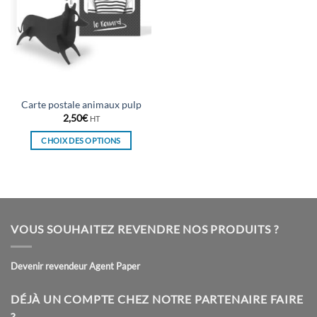
Carte postale animaux pulp
2,50
€
HT
CHOIX DES OPTIONS
Ce
produit
a
plusieurs
variations.
VOUS SOUHAITEZ REVENDRE NOS PRODUITS ?
Les
options
peuvent
Devenir revendeur Agent Paper
être
choisies
DÉJÀ UN COMPTE CHEZ NOTRE PARTENAIRE FAIRE
sur
?