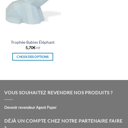
Trophée Babies Éléphant
5,70
€
HT
CHOIX DES OPTIONS
Ce
produit
a
plusieurs
variations.
VOUS SOUHAITEZ REVENDRE NOS PRODUITS ?
Les
options
peuvent
Devenir revendeur Agent Paper
être
choisies
DÉJÀ UN COMPTE CHEZ NOTRE PARTENAIRE FAIRE
sur
?