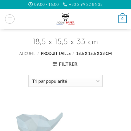
Passer
09:00 - 16:00
+33 2 99 22 86 35
au
contenu
0
18,5 x 15,5 x 33 cm
ACCUEIL
/
PRODUIT TAILLE
/
18,5 X 15,5 X 33 CM
FILTRER