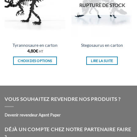
RUPTURE DE STOCK
Tyrannosaure en carton
Stegosaurus en carton
4,80
€
HT
CHOIX DES OPTIONS
LIRE LA SUITE
Ce
produit
a
plusieurs
variations.
VOUS SOUHAITEZ REVENDRE NOS PRODUITS ?
Les
options
peuvent
Devenir revendeur Agent Paper
être
choisies
DÉJÀ UN COMPTE CHEZ NOTRE PARTENAIRE FAIRE
sur
?