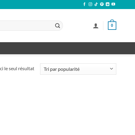
0
ci le seul résultat