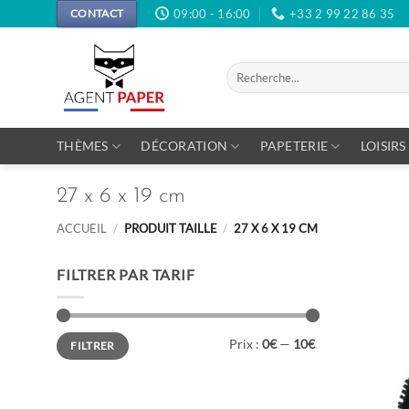
Passer
09:00 - 16:00
+33 2 99 22 86 35
CONTACT
au
contenu
Recherche
pour :
THÈMES
DÉCORATION
PAPETERIE
LOISIRS
27 x 6 x 19 cm
ACCUEIL
/
PRODUIT TAILLE
/
27 X 6 X 19 CM
FILTRER PAR TARIF
Prix
Prix
Prix :
0€
—
10€
FILTRER
min
max