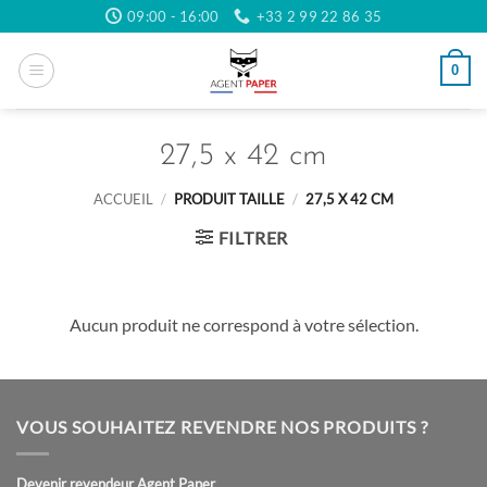
Passer
09:00 - 16:00
+33 2 99 22 86 35
au
contenu
0
27,5 x 42 cm
ACCUEIL
/
PRODUIT TAILLE
/
27,5 X 42 CM
FILTRER
Aucun produit ne correspond à votre sélection.
VOUS SOUHAITEZ REVENDRE NOS PRODUITS ?
Devenir revendeur Agent Paper