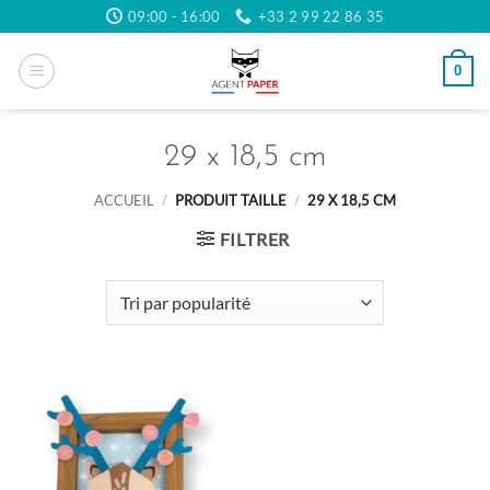
Passer
09:00 - 16:00
+33 2 99 22 86 35
au
contenu
0
29 x 18,5 cm
ACCUEIL
/
PRODUIT TAILLE
/
29 X 18,5 CM
FILTRER