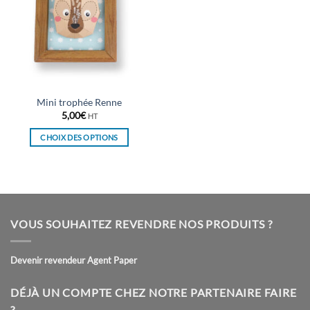
Mini trophée Renne
5,00
€
HT
CHOIX DES OPTIONS
Ce
produit
a
plusieurs
variations.
VOUS SOUHAITEZ REVENDRE NOS PRODUITS ?
Les
options
peuvent
Devenir revendeur Agent Paper
être
choisies
DÉJÀ UN COMPTE CHEZ NOTRE PARTENAIRE FAIRE
sur
?