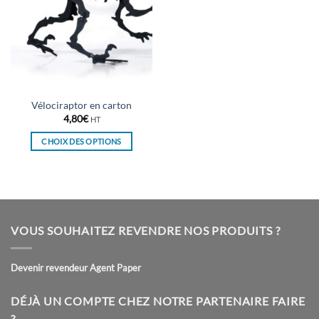
Vélociraptor en carton
4,80
€
HT
CHOIX DES OPTIONS
Ce
produit
a
plusieurs
variations.
VOUS SOUHAITEZ REVENDRE NOS PRODUITS ?
Les
options
peuvent
Devenir revendeur Agent Paper
être
choisies
DÉJÀ UN COMPTE CHEZ NOTRE PARTENAIRE FAIRE
sur
?