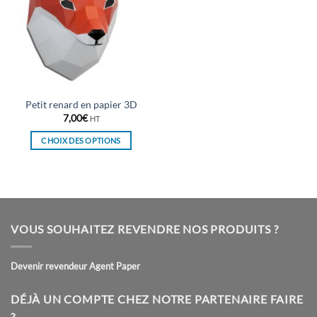
Petit renard en papier 3D
7,00
€
HT
CHOIX DES OPTIONS
Ce
produit
a
plusieurs
variations.
VOUS SOUHAITEZ REVENDRE NOS PRODUITS ?
Les
options
peuvent
Devenir revendeur Agent Paper
être
choisies
DÉJÀ UN COMPTE CHEZ NOTRE PARTENAIRE FAIRE
sur
?