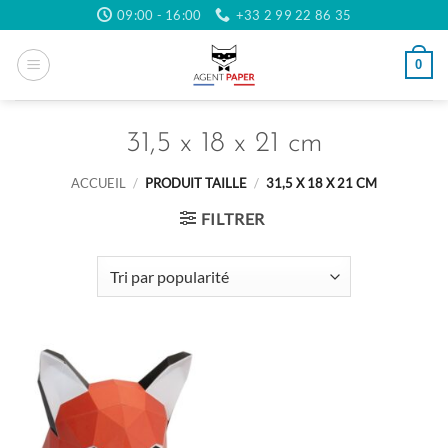
Passer
09:00 - 16:00
+33 2 99 22 86 35
au
contenu
0
31,5 x 18 x 21 cm
ACCUEIL
/
PRODUIT TAILLE
/
31,5 X 18 X 21 CM
FILTRER