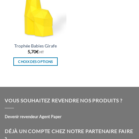
Trophée Babies Girafe
5,70
€
HT
CHOIX DES OPTIONS
Ce
produit
a
plusieurs
variations.
VOUS SOUHAITEZ REVENDRE NOS PRODUITS ?
Les
options
peuvent
Devenir revendeur Agent Paper
être
choisies
DÉJÀ UN COMPTE CHEZ NOTRE PARTENAIRE FAIRE
sur
?