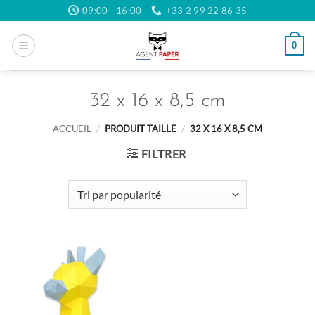
Passer
09:00 - 16:00
+33 2 99 22 86 35
au
contenu
0
32 x 16 x 8,5 cm
ACCUEIL
/
PRODUIT TAILLE
/
32 X 16 X 8,5 CM
FILTRER