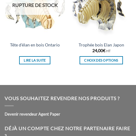
RUPTURE DE STOCK
Tête d’élan en bois Ontario
Trophée bois Elan Japon
24,00
€
HT
LIRE LA SUITE
CHOIX DES OPTIONS
Ce
produit
a
plusieurs
variations.
VOUS SOUHAITEZ REVENDRE NOS PRODUITS ?
Les
options
peuvent
Devenir revendeur Agent Paper
être
choisies
DÉJÀ UN COMPTE CHEZ NOTRE PARTENAIRE FAIRE
sur
?