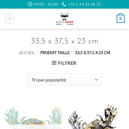
Passer
09:00 - 16:00
+33 2 99 22 86 35
au
contenu
0
33,5 x 37,5 x 23 cm
ACCUEIL
/
PRODUIT TAILLE
/
33,5 X 37,5 X 23 CM
FILTRER