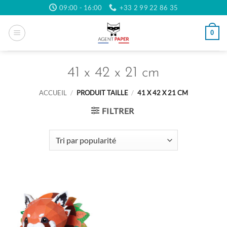
Passer
09:00 - 16:00
+33 2 99 22 86 35
au
contenu
0
41 x 42 x 21 cm
ACCUEIL
/
PRODUIT TAILLE
/
41 X 42 X 21 CM
FILTRER