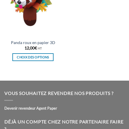
Panda roux en papier 3D
12,00
€
HT
CHOIX DES OPTIONS
Ce
produit
a
plusieurs
variations.
VOUS SOUHAITEZ REVENDRE NOS PRODUITS ?
Les
options
peuvent
Devenir revendeur Agent Paper
être
choisies
DÉJÀ UN COMPTE CHEZ NOTRE PARTENAIRE FAIRE
sur
?