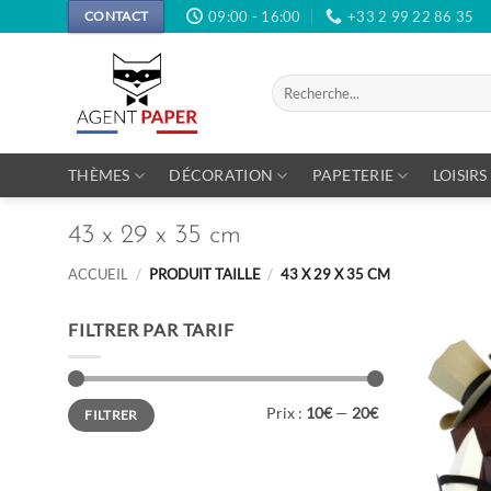
Passer
09:00 - 16:00
+33 2 99 22 86 35
CONTACT
au
contenu
Recherche
pour :
THÈMES
DÉCORATION
PAPETERIE
LOISIRS
43 x 29 x 35 cm
ACCUEIL
/
PRODUIT TAILLE
/
43 X 29 X 35 CM
FILTRER PAR TARIF
Prix
Prix
Prix :
10€
—
20€
FILTRER
min
max