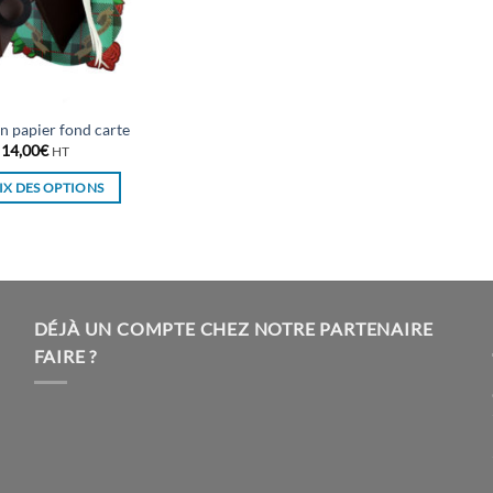
n papier fond carte
14,00
€
HT
X DES OPTIONS
Ce
produit
a
plusieurs
variations.
DÉJÀ UN COMPTE CHEZ NOTRE PARTENAIRE
Les
FAIRE ?
options
peuvent
être
choisies
sur