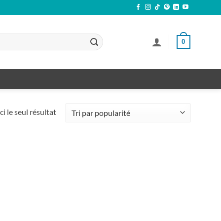
0
ci le seul résultat