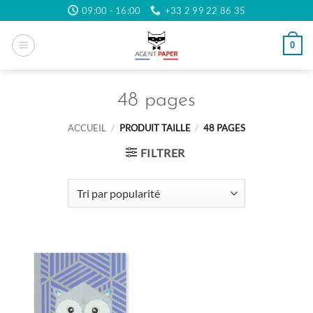
Passer
09:00 - 16:00
+33 2 99 22 86 35
au
contenu
0
48 pages
ACCUEIL
/
PRODUIT TAILLE
/
48 PAGES
FILTRER