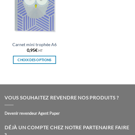
Carnet mini trophée A6
0,95
€
HT
CHOIX DES OPTIONS
Ce
produit
a
plusieurs
variations.
VOUS SOUHAITEZ REVENDRE NOS PRODUITS ?
Les
options
peuvent
Devenir revendeur Agent Paper
être
choisies
DÉJÀ UN COMPTE CHEZ NOTRE PARTENAIRE FAIRE
sur
?