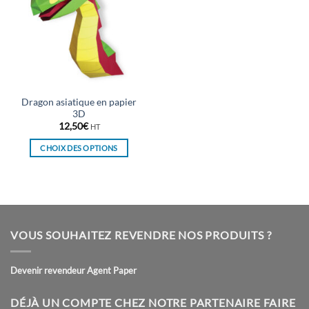
Dragon asiatique en papier
3D
12,50
€
HT
CHOIX DES OPTIONS
Ce
produit
a
plusieurs
variations.
VOUS SOUHAITEZ REVENDRE NOS PRODUITS ?
Les
options
peuvent
Devenir revendeur Agent Paper
être
choisies
DÉJÀ UN COMPTE CHEZ NOTRE PARTENAIRE FAIRE
sur