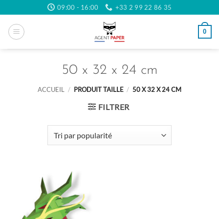
Passer
09:00 - 16:00
+33 2 99 22 86 35
au
contenu
0
50 x 32 x 24 cm
ACCUEIL
/
PRODUIT TAILLE
/
50 X 32 X 24 CM
FILTRER