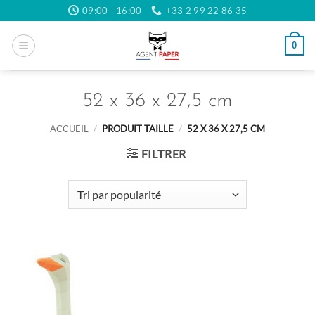
Passer
09:00 - 16:00
+33 2 99 22 86 35
au
contenu
0
52 x 36 x 27,5 cm
ACCUEIL
/
PRODUIT TAILLE
/
52 X 36 X 27,5 CM
FILTRER