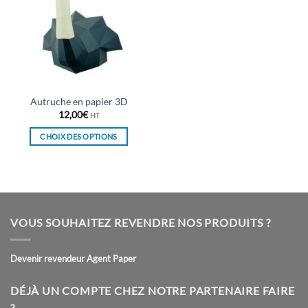
Autruche en papier 3D
12,00
€
HT
CHOIX DES OPTIONS
Ce
produit
a
plusieurs
variations.
VOUS SOUHAITEZ REVENDRE NOS PRODUITS ?
Les
options
peuvent
Devenir revendeur Agent Paper
être
choisies
DÉJÀ UN COMPTE CHEZ NOTRE PARTENAIRE FAIRE
sur
?