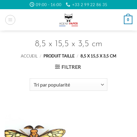
Passer
09:00 - 16:00
+33 2 99 22 86 35
au
contenu
0
8,5 x 15,5 x 3,5 cm
ACCUEIL
/
PRODUIT TAILLE
/
8,5 X 15,5 X 3,5 CM
FILTRER