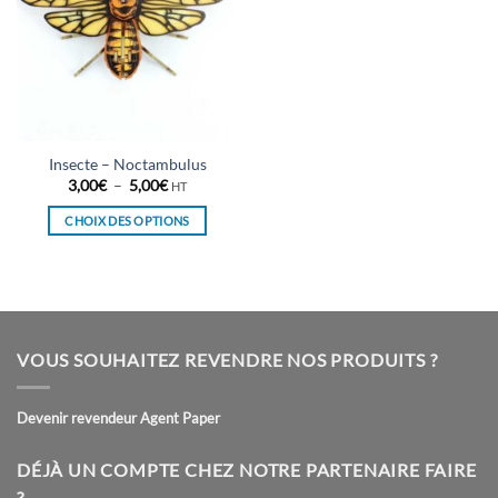
Insecte – Noctambulus
Plage
3,00
€
–
5,00
€
HT
de
prix :
CHOIX DES OPTIONS
3,00€
à
Ce
5,00€
produit
a
plusieurs
variations.
VOUS SOUHAITEZ REVENDRE NOS PRODUITS ?
Les
options
peuvent
Devenir revendeur Agent Paper
être
choisies
DÉJÀ UN COMPTE CHEZ NOTRE PARTENAIRE FAIRE
sur
?