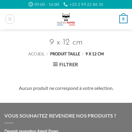
Passer
09:00 - 16:00
+33 2 99 22 86 35
au
contenu
0
9 x 12 cm
ACCUEIL
/
PRODUIT TAILLE
/
9 X 12 CM
FILTRER
Aucun produit ne correspond à votre sélection.
VOUS SOUHAITEZ REVENDRE NOS PRODUITS ?
Devenir revendeur Agent Paper