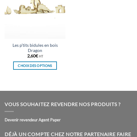
Les p’tits bidules en bois
Dragon
2,60
€
HT
CHOIX DES OPTIONS
Ce
produit
a
plusieurs
variations.
VOUS SOUHAITEZ REVENDRE NOS PRODUITS ?
Les
options
peuvent
Devenir revendeur Agent Paper
être
choisies
DÉJÀ UN COMPTE CHEZ NOTRE PARTENAIRE FAIRE
sur