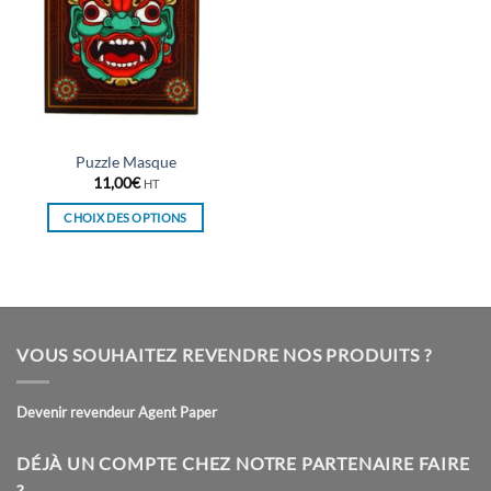
Puzzle Masque
11,00
€
HT
CHOIX DES OPTIONS
Ce
produit
a
plusieurs
variations.
VOUS SOUHAITEZ REVENDRE NOS PRODUITS ?
Les
options
peuvent
Devenir revendeur Agent Paper
être
choisies
DÉJÀ UN COMPTE CHEZ NOTRE PARTENAIRE FAIRE
sur
?