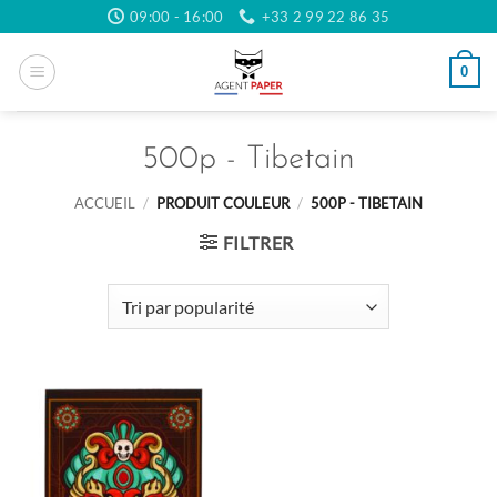
Passer
09:00 - 16:00
+33 2 99 22 86 35
au
contenu
0
500p - Tibetain
ACCUEIL
/
PRODUIT COULEUR
/
500P - TIBETAIN
FILTRER