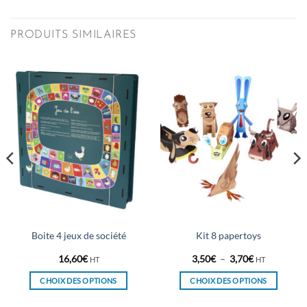
PRODUITS SIMILAIRES
Boite 4 jeux de société
Kit 8 papertoys
Plage
16,60
€
3,50
€
–
3,70
€
HT
HT
de
prix :
CHOIX DES OPTIONS
CHOIX DES OPTIONS
3,50€
à
Ce
Ce
3,70€