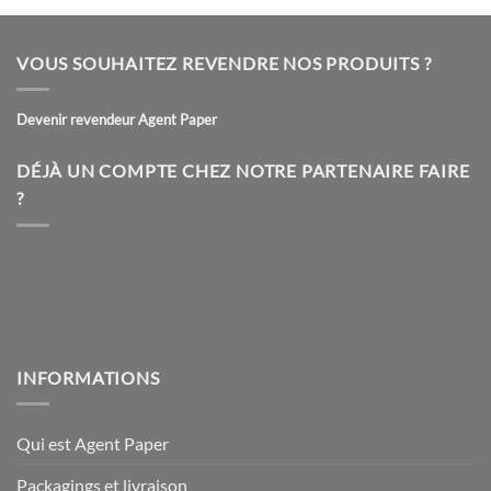
produit
produit
a
a
plusieurs
plusieurs
VOUS SOUHAITEZ REVENDRE NOS PRODUITS ?
variations.
variations.
Les
Les
Devenir revendeur Agent Paper
options
options
peuvent
peuvent
être
être
DÉJÀ UN COMPTE CHEZ NOTRE PARTENAIRE FAIRE
choisies
choisies
?
sur
sur
la
la
page
page
du
du
produit
produit
INFORMATIONS
Qui est Agent Paper
Packagings et livraison