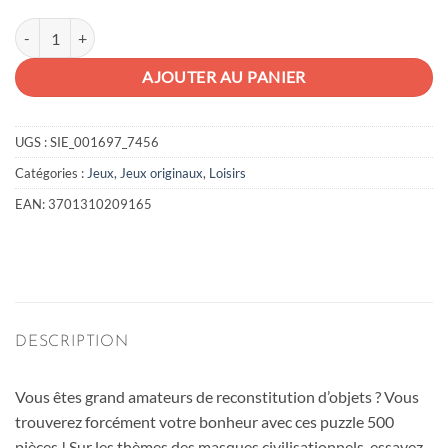
quantité de Puzzle Masque
AJOUTER AU PANIER
UGS :
SIE_001697_7456
Catégories :
Jeux
,
Jeux originaux
,
Loisirs
EAN:
3701310209165
DESCRIPTION
Vous êtes grand amateurs de reconstitution d’objets ? Vous
trouverez forcément votre bonheur avec ces puzzle 500
pièces ! Sur les thèmes des masques civilisationnels, essayez