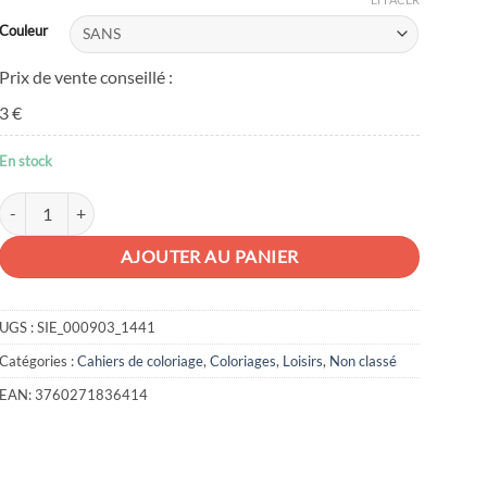
Couleur
Prix de vente conseillé :
3 €
En stock
quantité de Cahier à tes crayons
AJOUTER AU PANIER
UGS :
SIE_000903_1441
Catégories :
Cahiers de coloriage
,
Coloriages
,
Loisirs
,
Non classé
EAN:
3760271836414