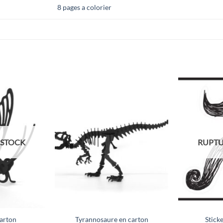
8 pages a colorier
 STOCK
RUPTU
carton
Tyrannosaure en carton
Stick