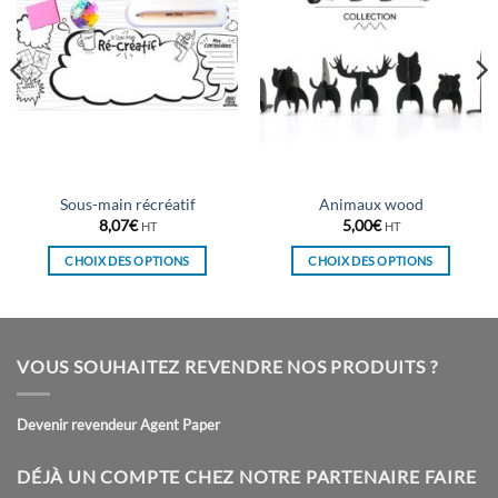
Sous-main récréatif
Animaux wood
8,07
€
5,00
€
HT
HT
CHOIX DES OPTIONS
CHOIX DES OPTIONS
Ce
Ce
produit
produit
a
a
plusieurs
plusieurs
VOUS SOUHAITEZ REVENDRE NOS PRODUITS ?
variations.
variations.
Les
Les
Devenir revendeur Agent Paper
options
options
peuvent
peuvent
être
être
DÉJÀ UN COMPTE CHEZ NOTRE PARTENAIRE FAIRE
choisies
choisies