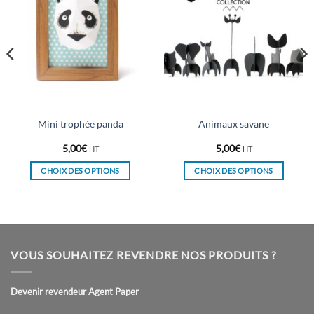
Mini trophée panda
Animaux savane
5,00
€
5,00
€
HT
HT
CHOIX DES OPTIONS
CHOIX DES OPTIONS
Ce
Ce
produit
produit
a
a
plusieurs
plusieurs
variations.
variations.
VOUS SOUHAITEZ REVENDRE NOS PRODUITS ?
Les
Les
options
options
peuvent
peuvent
Devenir revendeur Agent Paper
être
être