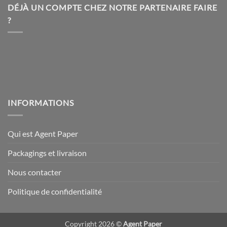
choisies
choisies
DÉJÀ UN COMPTE CHEZ NOTRE PARTENAIRE FAIRE
sur
sur
?
la
la
page
page
du
du
produit
produit
INFORMATIONS
Qui est Agent Paper
Packagings et livraison
Nous contacter
Politique de confidentialité
Copyright 2026 ©
Agent Paper