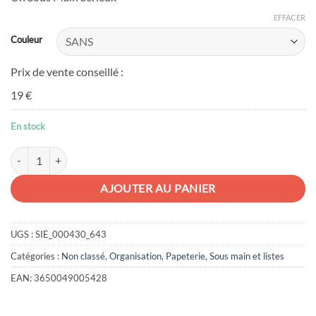
EFFACER
Couleur
Prix de vente conseillé :
19 €
En stock
quantité de Sous-main office
AJOUTER AU PANIER
UGS :
SIE_000430_643
Catégories :
Non classé
,
Organisation
,
Papeterie
,
Sous main et listes
EAN:
3650049005428