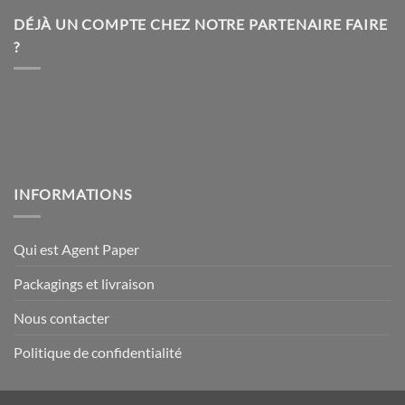
choisies
choisies
DÉJÀ UN COMPTE CHEZ NOTRE PARTENAIRE FAIRE
sur
sur
?
la
la
page
page
du
du
produit
produit
INFORMATIONS
Qui est Agent Paper
Packagings et livraison
Nous contacter
Politique de confidentialité