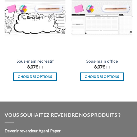
Sous-main récréatif
Sous-main office
8,07
€
8,07
€
HT
HT
CHOIX DES OPTIONS
CHOIX DES OPTIONS
Ce
Ce
produit
produit
a
a
plusieurs
plusieurs
variations.
variations.
VOUS SOUHAITEZ REVENDRE NOS PRODUITS ?
Les
Les
options
options
peuvent
peuvent
Devenir revendeur Agent Paper
être
être