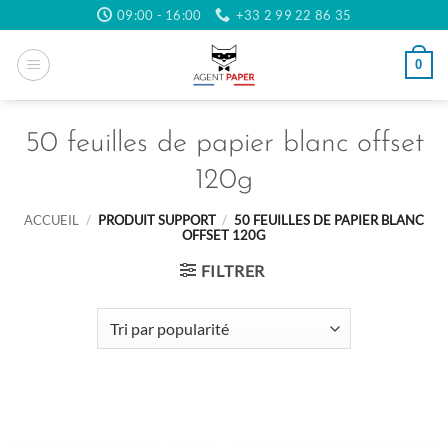
Passer
09:00 - 16:00
+33 2 99 22 86 35
au
contenu
0
50 feuilles de papier blanc offset
120g
ACCUEIL
/
PRODUIT SUPPORT
/
50 FEUILLES DE PAPIER BLANC
OFFSET 120G
FILTRER