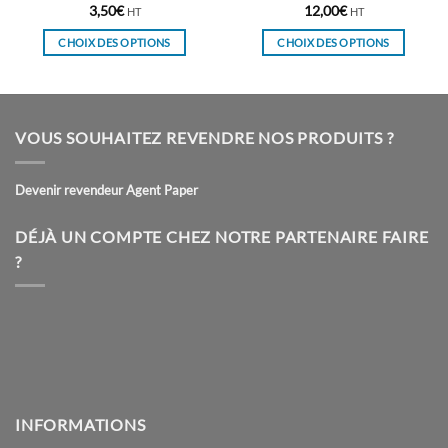
3,50
€
12,00
€
HT
HT
CHOIX DES OPTIONS
CHOIX DES OPTIONS
Ce
Ce
produit
produit
a
a
plusieurs
plusieurs
VOUS SOUHAITEZ REVENDRE NOS PRODUITS ?
variations.
variations.
Les
Les
Devenir revendeur Agent Paper
options
options
peuvent
peuvent
être
être
DÉJÀ UN COMPTE CHEZ NOTRE PARTENAIRE FAIRE
choisies
choisies
?
sur
sur
la
la
page
page
du
du
produit
produit
INFORMATIONS