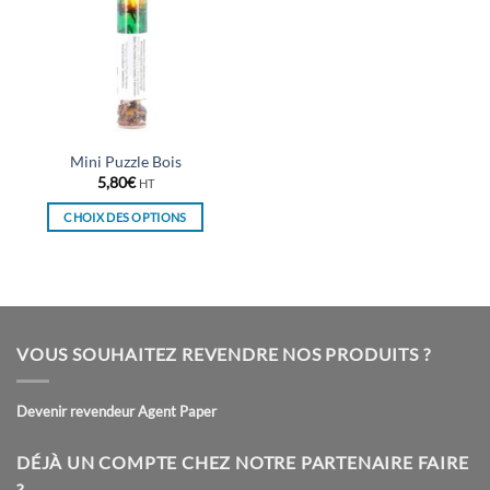
Mini Puzzle Bois
5,80
€
HT
CHOIX DES OPTIONS
Ce
produit
a
plusieurs
variations.
VOUS SOUHAITEZ REVENDRE NOS PRODUITS ?
Les
options
peuvent
Devenir revendeur Agent Paper
être
choisies
DÉJÀ UN COMPTE CHEZ NOTRE PARTENAIRE FAIRE
sur
?