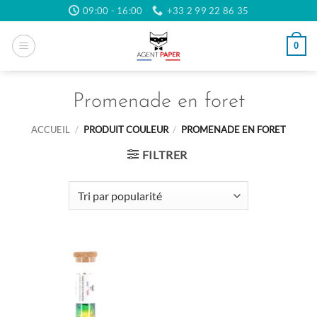
Passer
09:00 - 16:00
+33 2 99 22 86 35
au
contenu
0
Promenade en foret
ACCUEIL
/
PRODUIT COULEUR
/
PROMENADE EN FORET
FILTRER