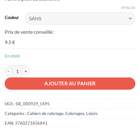
EFFACER
Couleur
Prix de vente conseillé :
9.5 €
En stock
quantité de Carnet de route
AJOUTER AU PANIER
UGS :
SIE_000929_1495
Catégories :
Cahiers de coloriage
,
Coloriages
,
Loisirs
EAN:
3760271836841