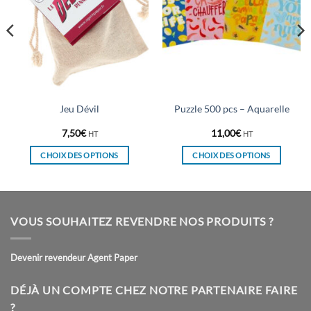
Jeu Dévil
Puzzle 500 pcs – Aquarelle
7,50
€
11,00
€
HT
HT
CHOIX DES OPTIONS
CHOIX DES OPTIONS
Ce
Ce
produit
produit
a
a
plusieurs
plusieurs
VOUS SOUHAITEZ REVENDRE NOS PRODUITS ?
variations.
variations.
Les
Les
Devenir revendeur Agent Paper
options
options
peuvent
peuvent
être
être
DÉJÀ UN COMPTE CHEZ NOTRE PARTENAIRE FAIRE
choisies
choisies
?