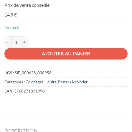
Prix de vente conseillé :
14.9 €
En stock
quantité de Coloriage berlingot princesse
AJOUTER AU PANIER
UGS :
SIE_000628_000958
Catégories :
Coloriages
,
Loisirs
,
Posters à colorier
EAN:
3760271831990
DESCRIPTION