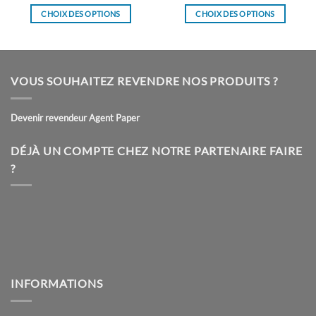
CHOIX DES OPTIONS
CHOIX DES OPTIONS
Ce
Ce
produit
produit
a
a
plusieurs
plusieurs
VOUS SOUHAITEZ REVENDRE NOS PRODUITS ?
variations.
variations.
Les
Les
Devenir revendeur Agent Paper
options
options
peuvent
peuvent
être
être
DÉJÀ UN COMPTE CHEZ NOTRE PARTENAIRE FAIRE
choisies
choisies
?
sur
sur
la
la
page
page
du
du
produit
produit
INFORMATIONS