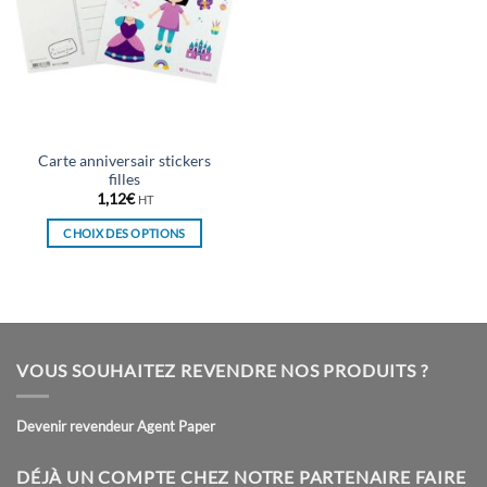
Carte anniversair stickers
filles
1,12
€
HT
CHOIX DES OPTIONS
Ce
produit
a
plusieurs
variations.
VOUS SOUHAITEZ REVENDRE NOS PRODUITS ?
Les
options
peuvent
Devenir revendeur Agent Paper
être
choisies
DÉJÀ UN COMPTE CHEZ NOTRE PARTENAIRE FAIRE
sur