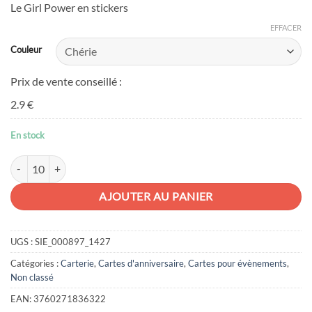
Le Girl Power en stickers
EFFACER
Couleur
Prix de vente conseillé :
2.9 €
En stock
quantité de Carte anniversair stickers filles
AJOUTER AU PANIER
UGS :
SIE_000897_1427
Catégories :
Carterie
,
Cartes d'anniversaire
,
Cartes pour évènements
,
Non classé
EAN:
3760271836322