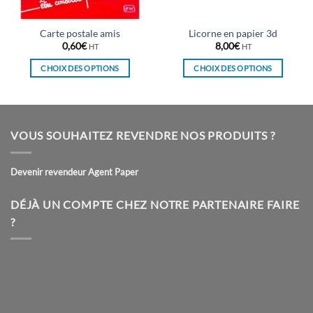
Carte postale amis
Licorne en papier 3d
0,60
€
8,00
€
HT
HT
CHOIX DES OPTIONS
CHOIX DES OPTIONS
Ce
Ce
produit
produit
a
a
plusieurs
plusieurs
VOUS SOUHAITEZ REVENDRE NOS PRODUITS ?
variations.
variations.
Les
Les
Devenir revendeur Agent Paper
options
options
peuvent
peuvent
être
être
DÉJÀ UN COMPTE CHEZ NOTRE PARTENAIRE FAIRE
choisies
choisies
?
sur
sur
la
la
page
page
du
du
produit
produit