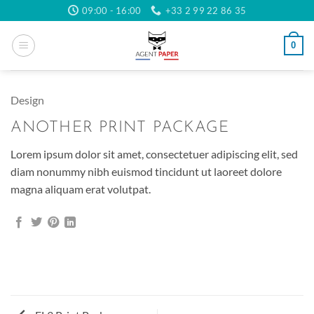
Passer
09:00 - 16:00
+33 2 99 22 86 35
au
contenu
0
Design
ANOTHER PRINT PACKAGE
Lorem ipsum dolor sit amet, consectetuer adipiscing elit, sed
diam nonummy nibh euismod tincidunt ut laoreet dolore
magna aliquam erat volutpat.