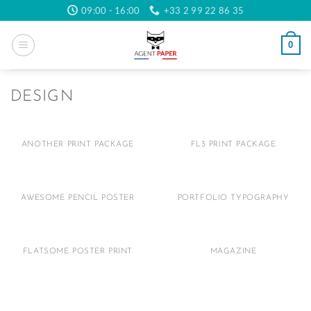
Passer
09:00 - 16:00
+33 2 99 22 86 35
au
contenu
0
DESIGN
ANOTHER PRINT PACKAGE
FL3 PRINT PACKAGE
AWESOME PENCIL POSTER
PORTFOLIO TYPOGRAPHY
FLATSOME POSTER PRINT
MAGAZINE