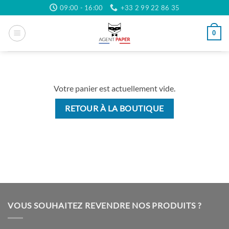
Passer
09:00 - 16:00
+33 2 99 22 86 35
au
contenu
0
Votre panier est actuellement vide.
RETOUR À LA BOUTIQUE
VOUS SOUHAITEZ REVENDRE NOS PRODUITS ?