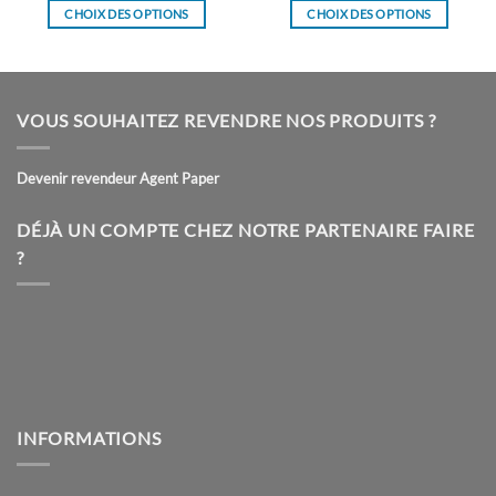
CHOIX DES OPTIONS
CHOIX DES OPTIONS
Ce
Ce
produit
produit
a
a
plusieurs
plusieurs
VOUS SOUHAITEZ REVENDRE NOS PRODUITS ?
variations.
variations.
Les
Les
Devenir revendeur Agent Paper
options
options
peuvent
peuvent
être
être
DÉJÀ UN COMPTE CHEZ NOTRE PARTENAIRE FAIRE
choisies
choisies
?
sur
sur
la
la
page
page
du
du
produit
produit
INFORMATIONS