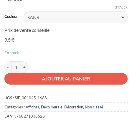
EFFACER
Couleur
Prix de vente conseillé :
9.5 €
En stock
quantité de Affiche mini trophée Panda
AJOUTER AU PANIER
UGS :
SIE_001045_1668
Catégories :
Affiches
,
Déco murale
,
Décoration
,
Non classé
EAN:
3760271838623