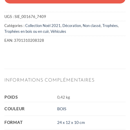
UGS :
SIE_001676_7409
Catégories :
Collection Noël 2021
,
Décoration
,
Non classé
,
Trophées
,
Trophées en bois ou en cuir
,
Véhicules
EAN:
3701310208328
INFORMATIONS COMPLÉMENTAIRES
POIDS
0,42 kg
COULEUR
BOIS
FORMAT
24 x 12 x 10 cm