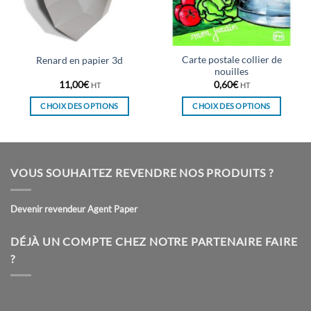
Carte postale collier de
Renard en papier 3d
nouilles
11,00
€
0,60
€
HT
HT
CHOIX DES OPTIONS
CHOIX DES OPTIONS
Ce
Ce
produit
produit
a
a
plusieurs
plusieurs
VOUS SOUHAITEZ REVENDRE NOS PRODUITS ?
variations.
variations.
Les
Les
Devenir revendeur Agent Paper
options
options
peuvent
peuvent
être
être
DÉJÀ UN COMPTE CHEZ NOTRE PARTENAIRE FAIRE
choisies
choisies
?
sur
sur
la
la
page
page