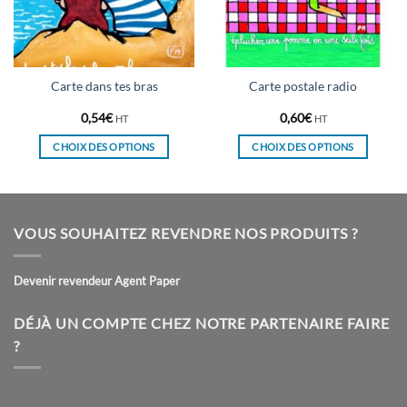
Carte dans tes bras
Carte postale radio
0,54
€
0,60
€
HT
HT
CHOIX DES OPTIONS
CHOIX DES OPTIONS
Ce
Ce
produit
produit
a
a
plusieurs
plusieurs
VOUS SOUHAITEZ REVENDRE NOS PRODUITS ?
variations.
variations.
Les
Les
Devenir revendeur Agent Paper
options
options
peuvent
peuvent
être
être
DÉJÀ UN COMPTE CHEZ NOTRE PARTENAIRE FAIRE
choisies
choisies
?
sur
sur
la
la
page
page