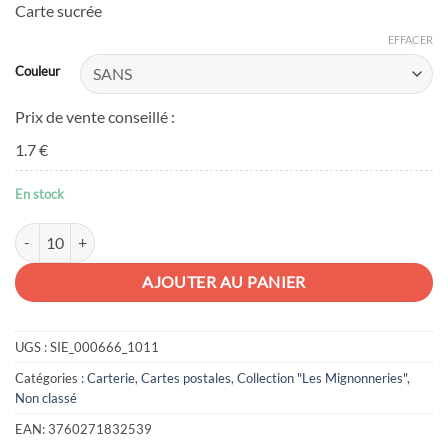
Carte sucrée
EFFACER
Couleur
Prix de vente conseillé :
1.7 €
En stock
quantité de Carte postale sucreries
AJOUTER AU PANIER
UGS :
SIE_000666_1011
Catégories :
Carterie
,
Cartes postales
,
Collection "Les Mignonneries"
,
Non classé
EAN:
3760271832539