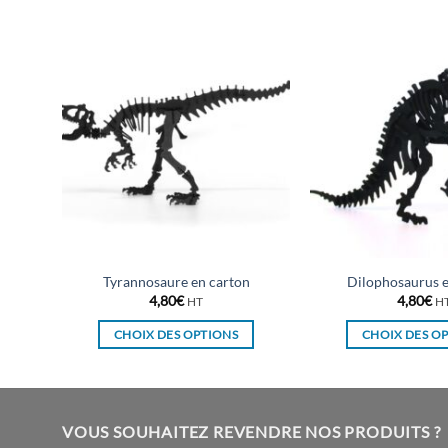
Tyrannosaure en carton
Dilophosaurus e
4,80
€
4,80
€
HT
H
CHOIX DES OPTIONS
CHOIX DES O
Ce
Ce
produit
pro
a
a
plusieurs
plu
VOUS SOUHAITEZ REVENDRE NOS PRODUITS ?