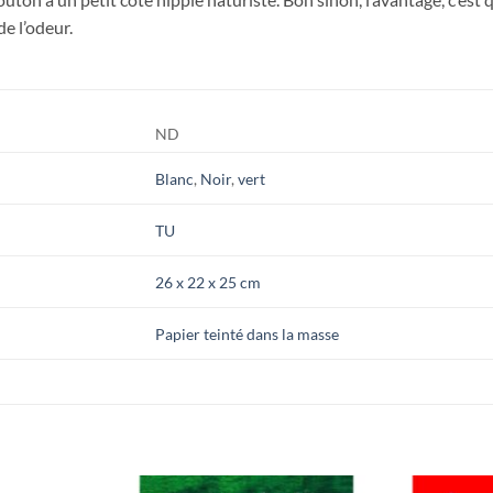
de l’odeur.
ND
Blanc
,
Noir
,
vert
TU
26 x 22 x 25 cm
Papier teinté dans la masse