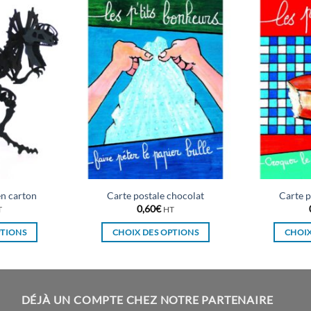
n carton
Carte postale chocolat
Carte p
0,60
€
T
HT
PTIONS
CHOIX DES OPTIONS
CHOIX
Ce
duit
produit
a
sieurs
plusieurs
DÉJÀ UN COMPTE CHEZ NOTRE PARTENAIRE