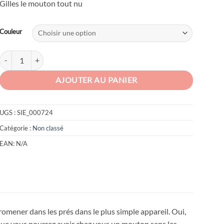
Gilles le mouton tout nu
Couleur
quantité de Gilles le mouton sans laine en papier 3D
AJOUTER AU PANIER
UGS :
SIE_000724
Catégorie :
Non classé
EAN:
N/A
promener dans les prés dans le plus simple appareil. Oui,
st que vous pourrez avoir chez vous un mouton sans les