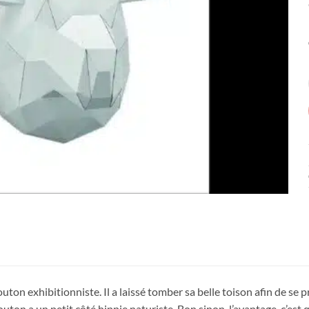
uton exhibitionniste. Il a laissé tomber sa belle toison afin de se 
 mouton a un petit côté hippie naturiste. Bon sinon, l’avantage, c’e