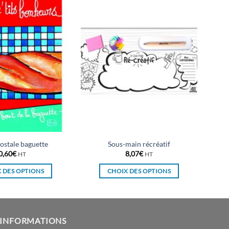
ostale baguette
Sous-main récréatif
0,60
€
8,07
€
HT
HT
 DES OPTIONS
CHOIX DES OPTIONS
Ce
Ce
produit
produit
a
a
plusieurs
plusieurs
INFORMATIONS