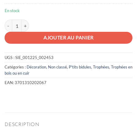
En stock
quantité de Les p'tits bidules en bois Chat
AJOUTER AU PANIER
UGS :
SIE_001225_002453
Catégories :
Décoration
,
Non classé
,
P'tits bidules
,
Trophées
,
Trophées en
bois ou en cuir
EAN:
3701310202067
DESCRIPTION