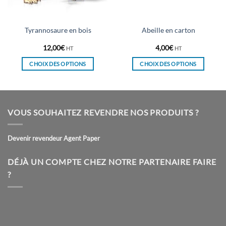
Tyrannosaure en bois
Abeille en carton
12,00
€
4,00
€
HT
HT
CHOIX DES OPTIONS
CHOIX DES OPTIONS
Ce
Ce
produit
produit
a
a
plusieurs
plusieurs
VOUS SOUHAITEZ REVENDRE NOS PRODUITS ?
variations.
variations.
Les
Les
Devenir revendeur Agent Paper
options
options
peuvent
peuvent
être
être
DÉJÀ UN COMPTE CHEZ NOTRE PARTENAIRE FAIRE
choisies
choisies
?
sur
sur
la
la
page
page
du
du
produit
produit