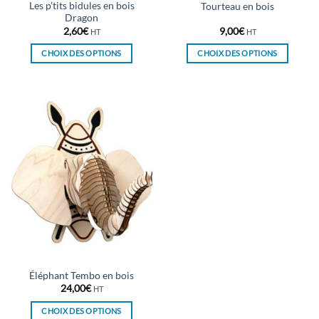
Les p’tits bidules en bois
Tourteau en bois
produit
produit
Dragon
2,60
€
9,00
€
HT
HT
CHOIX DES OPTIONS
CHOIX DES OPTIONS
Ce
Ce
produit
produit
a
a
plusieurs
plusieurs
variations.
variations.
Les
Les
options
options
peuvent
peuvent
être
être
choisies
choisies
sur
sur
la
la
page
page
du
du
Éléphant Tembo en bois
produit
produit
24,00
€
HT
CHOIX DES OPTIONS