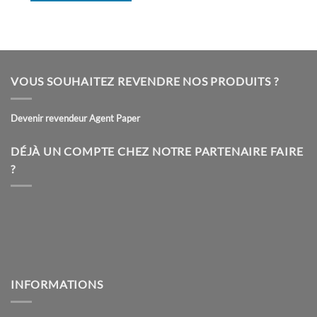
Ce
produit
a
plusieurs
variations.
VOUS SOUHAITEZ REVENDRE NOS PRODUITS ?
Les
options
peuvent
Devenir revendeur Agent Paper
être
choisies
DÉJÀ UN COMPTE CHEZ NOTRE PARTENAIRE FAIRE
sur
?
la
page
du
produit
INFORMATIONS