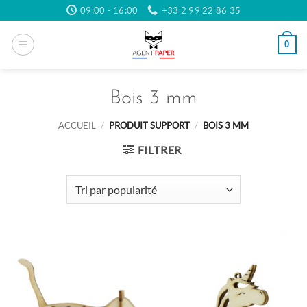
Passer
09:00 - 16:00
+33 2 99 22 86 35
au
contenu
0
Bois 3 mm
ACCUEIL
/
PRODUIT SUPPORT
/
BOIS 3 MM
FILTRER