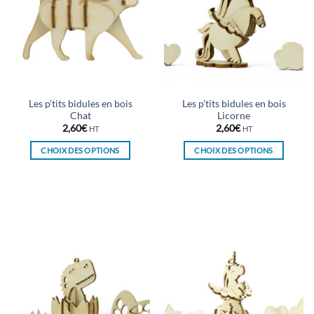
Les p’tits bidules en bois
Les p’tits bidules en bois
Chat
Licorne
2,60
€
2,60
€
HT
HT
CHOIX DES OPTIONS
CHOIX DES OPTIONS
Ce
Ce
produit
produit
a
a
plusieurs
plusieurs
variations.
variations.
Les
Les
options
options
peuvent
peuvent
être
être
choisies
choisies
sur
sur