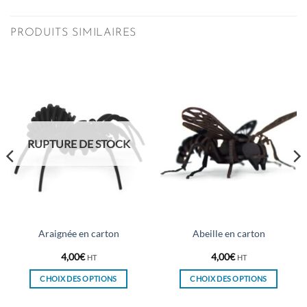
PRODUITS SIMILAIRES
RUPTURE DE STOCK
Araignée en carton
Abeille en carton
4,00
€
4,00
€
HT
HT
CHOIX DES OPTIONS
CHOIX DES OPTIONS
Ce
Ce