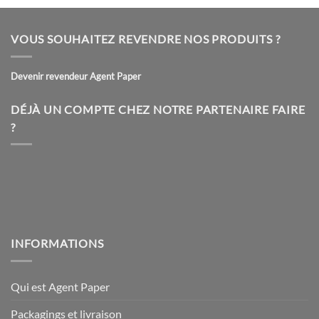
produit
produit
a
a
plusieurs
plusieurs
VOUS SOUHAITEZ REVENDRE NOS PRODUITS ?
variations.
variations.
Les
Les
Devenir revendeur Agent Paper
options
options
peuvent
peuvent
être
être
DÉJÀ UN COMPTE CHEZ NOTRE PARTENAIRE FAIRE
choisies
choisies
?
sur
sur
la
la
page
page
du
du
produit
produit
INFORMATIONS
Qui est Agent Paper
Packagings et livraison