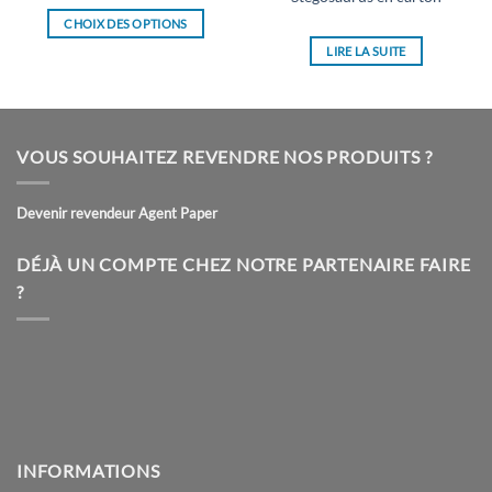
CHOIX DES OPTIONS
Ce
LIRE LA SUITE
produit
a
plusieurs
variations.
VOUS SOUHAITEZ REVENDRE NOS PRODUITS ?
Les
options
peuvent
Devenir revendeur Agent Paper
être
choisies
DÉJÀ UN COMPTE CHEZ NOTRE PARTENAIRE FAIRE
sur
?
la
page
du
produit
INFORMATIONS