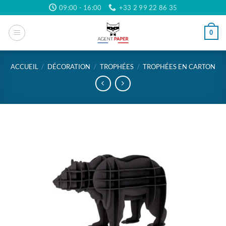
Passer
09:00 - 16:00
+33 2 99 22 86 35
au
contenu
0
ACCUEIL
/
DÉCORATION
/
TROPHÉES
/
TROPHÉES EN CARTON