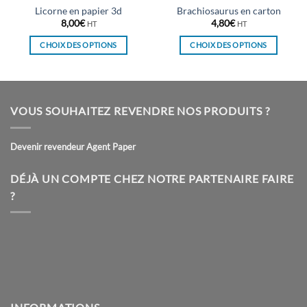
Licorne en papier 3d
Brachiosaurus en carton
8,00
€
4,80
€
HT
HT
CHOIX DES OPTIONS
CHOIX DES OPTIONS
Ce
Ce
produit
produit
a
a
plusieurs
plusieurs
VOUS SOUHAITEZ REVENDRE NOS PRODUITS ?
variations.
variations.
Les
Les
Devenir revendeur Agent Paper
options
options
peuvent
peuvent
être
être
DÉJÀ UN COMPTE CHEZ NOTRE PARTENAIRE FAIRE
choisies
choisies
?
sur
sur
la
la
page
page
du
du
produit
produit