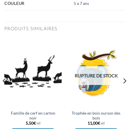
COULEUR
5 a 7 ans
PRODUITS SIMILAIRES
RUPTURE DE STOCK
Famille de cerf en carton
Trophée en bois ourson des
noir
bois
5,50
€
11,00
€
HT
HT