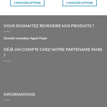
CHOIX DES OPTIONS
CHOIX DES OPTIONS
Ce
Ce
produit
produit
a
a
plusieurs
plusieurs
VOUS SOUHAITEZ REVENDRE NOS PRODUITS ?
variations.
variations.
Les
Les
Devenir revendeur Agent Paper
options
options
peuvent
peuvent
être
être
DÉJÀ UN COMPTE CHEZ NOTRE PARTENAIRE FAIRE
choisies
choisies
?
sur
sur
la
la
page
page
du
du
produit
produit
INFORMATIONS