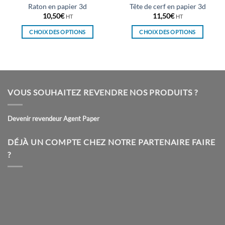
Raton en papier 3d
Tête de cerf en papier 3d
10,50
€
11,50
€
HT
HT
CHOIX DES OPTIONS
CHOIX DES OPTIONS
Ce
Ce
produit
produit
a
a
plusieurs
plusieurs
variations.
variations.
VOUS SOUHAITEZ REVENDRE NOS PRODUITS ?
Les
Les
options
options
peuvent
peuvent
Devenir revendeur Agent Paper
être
être
choisies
choisies
DÉJÀ UN COMPTE CHEZ NOTRE PARTENAIRE FAIRE
sur
sur
?
la
la
page
page
du
du
produit
produit