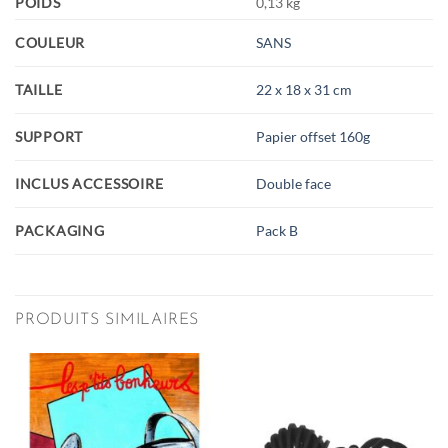
POIDS
0,13 kg
COULEUR
SANS
TAILLE
22 x 18 x 31 cm
SUPPORT
Papier offset 160g
INCLUS ACCESSOIRE
Double face
PACKAGING
Pack B
PRODUITS SIMILAIRES