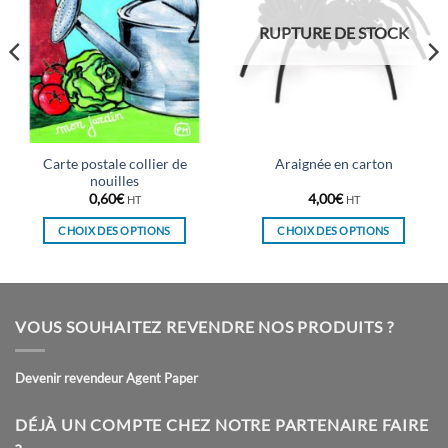
RUPTURE DE STOCK
Carte postale collier de
Araignée en carton
nouilles
0,60
€
4,00
€
HT
HT
CHOIX DES OPTIONS
CHOIX DES OPTIONS
Ce
Ce
produit
produit
a
a
plusieurs
plusieurs
VOUS SOUHAITEZ REVENDRE NOS PRODUITS ?
variations.
variations.
Les
Les
Devenir revendeur Agent Paper
options
options
peuvent
peuvent
être
être
DÉJÀ UN COMPTE CHEZ NOTRE PARTENAIRE FAIRE
choisies
choisies