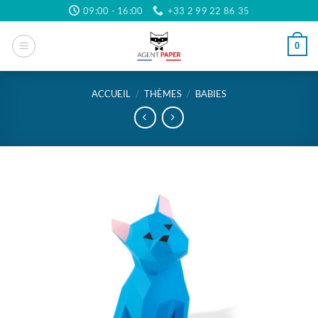
Passer
09:00 - 16:00
+33 2 99 22 86 35
au
contenu
0
ACCUEIL
/
THÈMES
/
BABIES