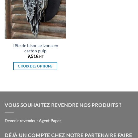
Tête de bison arizona en
carton pulp
9,51
€
HT
CHOIX DES OPTIONS
Ce
produit
a
plusieurs
variations.
VOUS SOUHAITEZ REVENDRE NOS PRODUITS ?
Les
options
peuvent
Devenir revendeur Agent Paper
être
choisies
DÉJÀ UN COMPTE CHEZ NOTRE PARTENAIRE FAIRE
sur